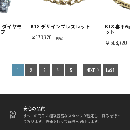
ド・ダイヤモ
K18 デザインブレスレット
K18 喜
ップ
ット
￥178,720
（税込）
￥508,720
...
1
2
3
4
5
NEXT
LAST
安心の品質
すべての商品は経験豊富なスタッフが鑑定して買取を行っ
ております。責任を持って品質を保証します。