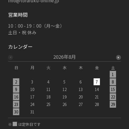
info@torafuku-online.jp
営業時間
10：00 - 19：00（月～金）
土日・祝 休み
カレンダー
2026年8月
日
月
火
水
木
金
土
1
2
3
4
5
6
7
8
9
10
11
12
13
14
15
1
16
17
18
19
20
21
22
2
23
24
25
26
27
28
29
2
30
31
※
は定休日です