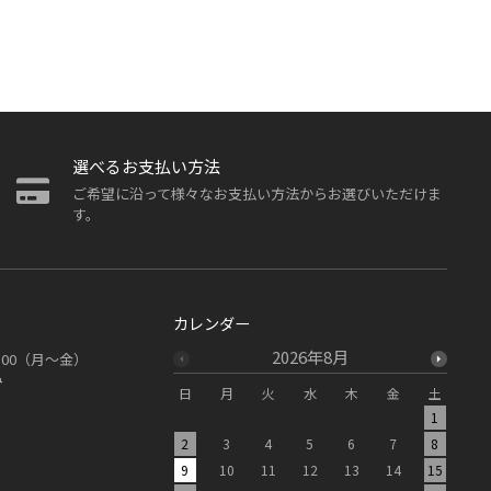
選べるお支払い方法
ご希望に沿って様々なお支払い方法からお選びいただけま
す。
カレンダー
2026年8月
19：00（月～金）
み
日
月
火
水
木
金
土
日
1
2
3
4
5
6
7
8
6
9
10
11
12
13
14
15
13