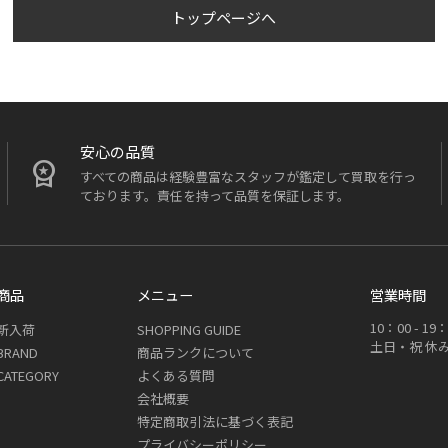
トップページへ
安心の品質
すべての商品は経験豊富なスタッフが鑑定して買取を行っ
ております。責任を持って品質を保証します。
商品
メニュー
営業時間
10：00 - 
新入荷
SHOPPING GUIDE
土日・祝 休
BRAND
商品ランクについて
CATEGORY
よくある質問
会社概要
特定商取引法に基づく表記
プライバシーポリシー