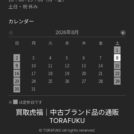
土日・祝 休み
カレンダー
2026年8月
日
月
火
水
木
金
土
1
2
3
4
5
6
7
8
9
10
11
12
13
14
15
1
16
17
18
19
20
21
22
2
23
24
25
26
27
28
29
2
30
31
※
は定休日です
買取虎福｜中古ブランド品の通販
TORAFUKU
© TORAFUKU all rights reserved.