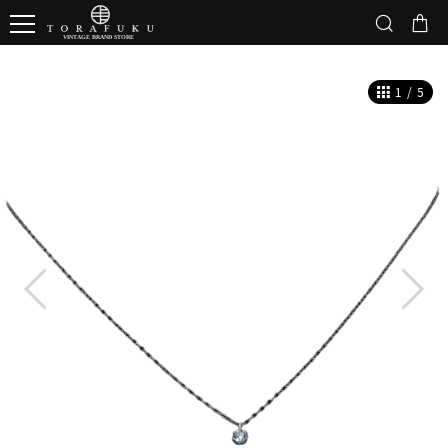
1
/
5