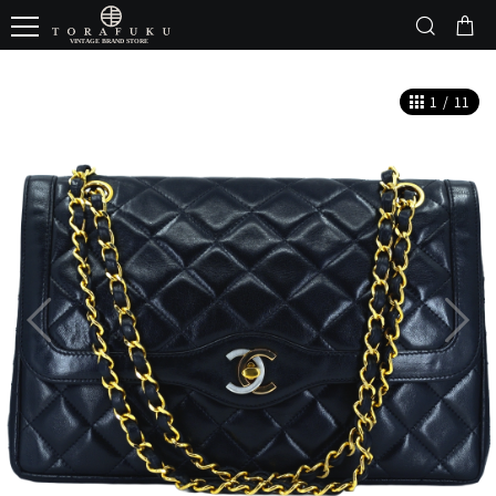
1
/
11