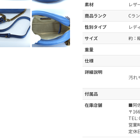
素材
レザ
商品ランク
Cラン
性別タイプ
レデ
サイズ
約：縦
重量
仕様
詳細説明
汚れ
付属品
在庫店舗
■阿
〒16
TEL: 
営業時間
定休日