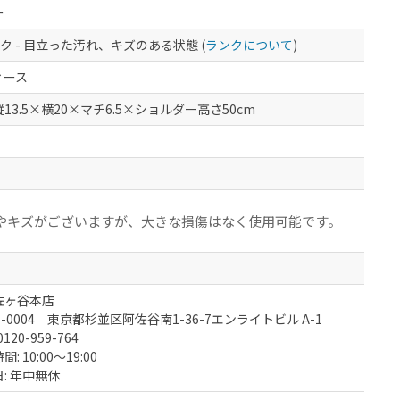
ー
ク - 目立った汚れ、キズのある状態 (
ランクについて
)
ィース
13.5×横20×マチ6.5×ショルダー高さ50cm
やキズがございますが、大きな損傷はなく使用可能です。
佐ヶ谷本店
6-0004 東京都杉並区阿佐谷南1-36-7エンライトビル A-1
0120-959-764
: 10:00～19:00
: 年中無休