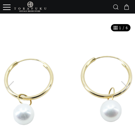
1
/
6