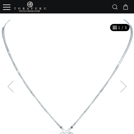
1
/
5