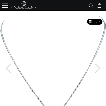
1
/
5