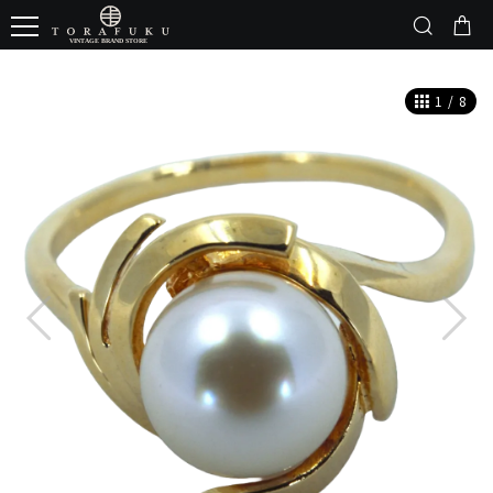
1
/
8