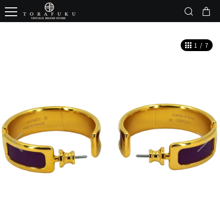
1
/
7