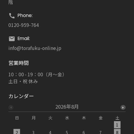
階
Phone:
0120-959-764
Email:
info@torafuku-online.jp
営業時間
10：00 - 19：00（月～金）
土日・祝 休み
カレンダー
2026年8月
日
月
火
水
木
金
土
1
2
3
4
5
6
7
8