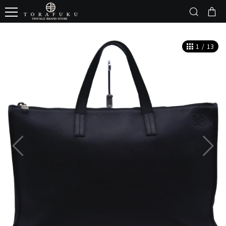
1
/
13